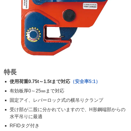
特長
使用荷重0.75t～1.5tまで対応
（安全率5:1）
有効板厚0～25㎜まで対応
固定アイ、レバーロック式の横吊りクランプ
受け部が二股に分かれていますので、H形鋼端部からの
水平吊りに最適
RFIDタグ付き