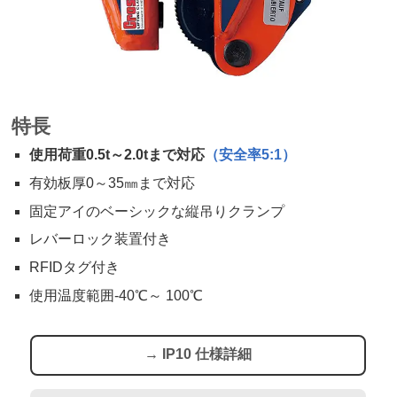
特長
使用荷重0.5t～2.0tまで対応
（安全率5:1）
有効板厚0～35㎜まで対応
固定アイのベーシックな縦吊りクランプ
レバーロック装置付き
RFIDタグ付き
使用温度範囲-40℃～ 100℃
→ IP10 仕様詳細